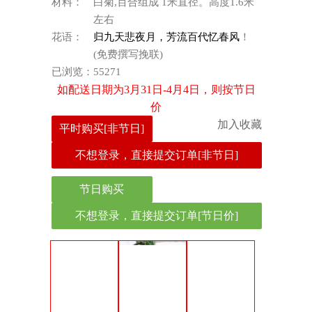
材料：
白菊,百合组成 1米直径。高度1.6米
左右
花语：
归九天悲夜月，芳流百代忆春风
！
(免费撰写挽联)
已浏览：
55271
如配送日期为3月31日-4月4日，则按节日
价
加入收藏
平时购买[非节日]
不想登录，直接提交订单[非节日]
节日购买
不想登录，直接提交订单[节日价]