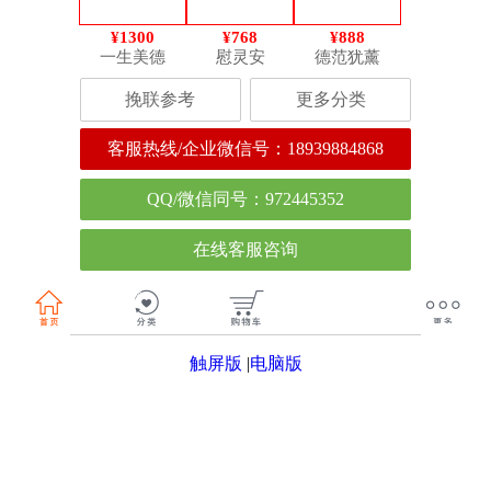
¥1300
¥768
¥888
一生美德
慰灵安
德范犹薰
挽联参考
更多分类
客服热线/企业微信号：
18939884868
QQ/微信同号：972445352
在线客服咨询
触屏版
|
电脑版