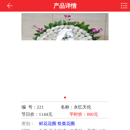
产品详情
编 号：221
名称：永忆天伦
节日价：
1144
元
平时价：
880
元
类别：
鲜花花圈
祭奠花圈