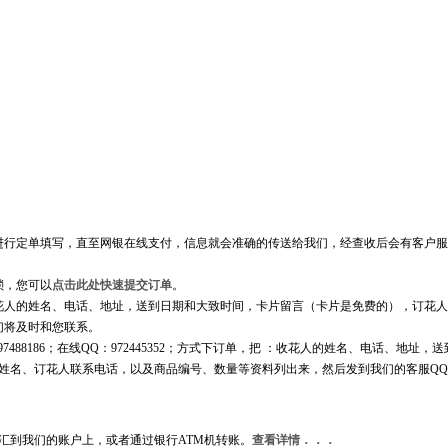
文稿
订单实拍
进行定单填写，直至网银在线支付，信息就会准确的传送给我们，经查收后会有客户服
琐，您可以
点击此处快速提交订单
。
花人的姓名、电话、地址，送到日期和大致时间，卡片留言（卡片是免费的），订花人
我们将及时和您联系。
97488186；在线QQ：972445352；方式下订单，把 ：收花人的姓名、电话、地址，
姓名、订花人联系电话，以及商品编号、数量等资料列出来，然后发到我们的客服Q
汇到我们的账户上，或者通过银行ATM机转账。
查看详情．．．