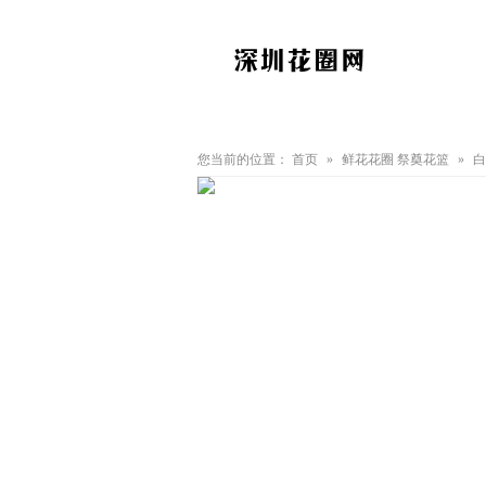
全 部
祭奠花圈
祭奠花篮
您当前的位置：
首页
»
鲜花花圈
祭奠花篮
»
白