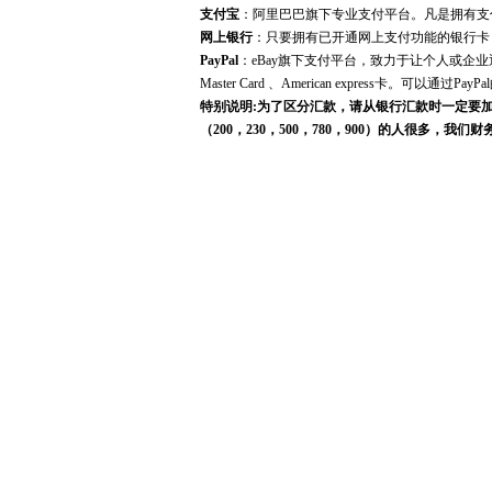
支付宝
：阿里巴巴旗下专业支付平台。凡是拥有支
网上银行
：只要拥有已开通网上支付功能的银行卡
PayPal
：eBay旗下支付平台，致力于让个人或企业
Master Card 、American express卡。可以通过
特别说明:为了区分汇款，请从银行汇款时一定要加个
（200，230，500，780，900）的人很
我们带来不必要的麻烦，请汇款时一定要带个零头
便我们及时确认收款，安排订单，如因未及时通知
购物提示