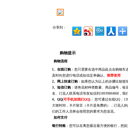
分享到：
购物提示
为何选择我们
丧事
购物流程
1、在线订购
：您只需要在选中商品处点击购物车
及时向您进行电话或短信定单确认。
推荐使用
2、网上快速订购
：如果您认为以上的步骤比较烦
3、短信订购
：请将花材种类数量、商品编号，收
名、订花人联系电话等发短信到18939884868，
4、QQ(
可手机加我们QQ
)
： 您可通过在线QQ：13
大致时间，卡片留言（卡片是免费的），订花人的
们的工作人员将会按照您的要求为您送花。
如何支付
银行转账
：您可以在离您最近最方便的银行，把款