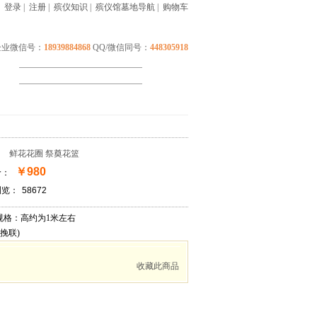
|
登录
|
注册
|
殡仪知识
|
殡仪馆墓地导航
|
购物车
企业微信号：
18939884868
QQ/微信同号：
448305918
：
鲜花花圈
祭奠花篮
￥980
价：
浏览：
58672
格：高约为1米左右
挽联)
收藏此商品