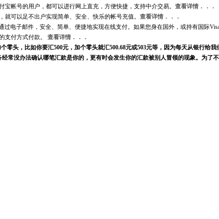
付宝帐号的用户，都可以进行网上直充，方便快捷，支持中介交易。
查看详情．．．
，就可以足不出户实现简单、安全、快乐的帐号充值。
查看详情．．．
通过电子邮件，安全、简单、便捷地实现在线支付。如果您身在国外，或持有国际Visa C
PayPal的支付方式付款。
查看详情．．．
零头，比如你要汇500元，加个零头就汇500.68元或503元等，因为每天从银行给我
多，我们财务经常没办法确认哪笔汇款是你的，更有时会发生你的汇款被别人冒领的现象。为了
，汇款后准确通知我们客服订单号，收花人姓名，地址，汇款银行，汇款时间，汇款
我们查收而造成订单延误，我们将不承担相关责任，谢谢理解和支持!