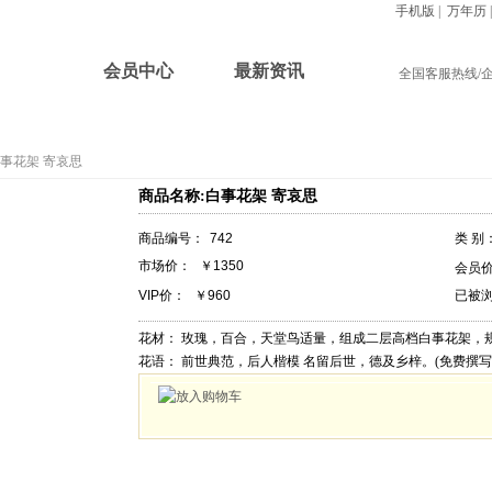
手机版
|
万年历
首页
会员中心
最新资讯
全国客服热线/
祭奠花束
祭拜提篮
祭奠胸花
挽联参考
在线讣告
事花架 寄哀思
商品名称:白事花架 寄哀思
商品编号：
742
类 别
市场价：
￥1350
会员
VIP价：
￥960
已被
花材：
玫瑰，百合，天堂鸟适量，组成二层高档白事花架，规
花语：
前世典范，后人楷模 名留后世，德及乡梓。(免费撰写