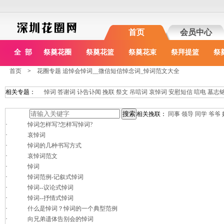
首页
会员中心
全 部
祭奠花圈
祭奠花篮
祭奠花束
祭拜提篮
祭
首页
>
花圈专题 追悼会悼词__微信短信悼念词_悼词范文大全
相关专题：
悼词
答谢词
讣告讣闻
挽联
祭文
吊唁词
哀悼词
安慰短信
唁电
墓志
相关挽联：
同事
领导
同学
爷爷
·
悼词怎样写?怎样写悼词?
·
哀悼词
·
悼词的几种书写方式
·
哀悼词范文
·
悼词
·
悼词范例-记叙式悼词
·
悼词--议论式悼词
·
悼词--抒情式悼词
·
什么是悼词？悼词的一个典型范例
·
向兄弟遗体告别会的悼词