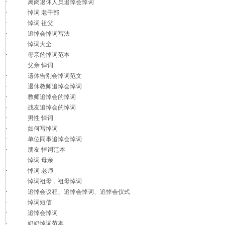
·
离岗退休人员追悼会悼词
·
悼词 老干部
·
悼词 祖父
·
追悼会悼词写法
·
悼词大全
·
母亲的悼词范本
·
父亲 悼词
·
遗体告别会悼词范文
·
退休教师追悼会悼词
·
教师追悼会的悼词
·
战友追悼会的悼词
·
男性 悼词
·
如何写悼词
·
单位同事追悼会悼词
·
朋友 悼词范本
·
悼词 母亲
·
悼词 老师
·
悼词祖母，祖母悼词
·
追悼会议程、追悼会悼词、追悼会仪式
·
悼词短信
·
追悼会悼词
·
奶奶悼词范本