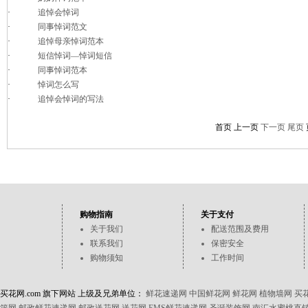
·
追悼会悼词
·
同事悼词范文
·
追悼母亲悼词范本
·
短信悼词—悼词短信
·
同事悼词范本
·
悼词怎么写
·
追悼会悼词的写法
首页 上一页
下一页
尾页
购物指南
关于支付
关于我们
配送范围及费用
联系我们
保密安全
购物须知
工作时间
买花网.com 旗下网站 上级及兄弟单位：
鲜花速递网
中国鲜花网
鲜花网
植物墙网
买