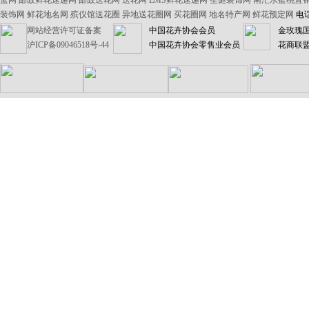
篮网
邮政鲜花速递网
邮政送花网
送花网
EMS鲜花速递网
圣诞装饰网
南汇水蜜桃直
装饰网
鲜花地名网
殡仪馆送花圈
异地送花圈网
买花圈网
地名特产网
鲜花预定网
电话
网站经营许可证备案
中国花卉协会会员
金玫瑰
沪ICP备09046518号-44
中国花卉协会零售业会员
花商联